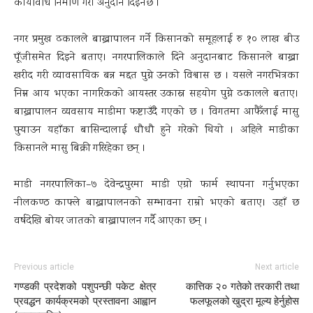
कार्यविधि निर्माण गरी अनुदान दिइनेछ ।
नगर प्रमुख ढकालले बाख्रापालन गर्ने किसानको समूहलाई रु १० लाख बीउ
पूँजीसमेत दिइने बताए। नगरपालिकाले दिने अनुदानबाट किसानले बाख्रा
खरीद गरी व्यावसायिक बन्न मद्दत पुग्ने उनको विश्वास छ । यसले नगरभित्रका
निम्न आय भएका नागरिकको आयस्तर उकास्न सहयोग पुग्ने ढकालले बताए।
बाख्रापालन व्यवसाय माडीमा फष्टाउँदै गएको छ । विगतमा आफैँलाई मासु
पुर्‍याउन यहाँका बासिन्दालाई धौधौ हुने गरेको थियो । अहिले माडीका
किसानले मासु बिक्री गरिरहेका छन् ।
माडी नगरपालिका–७ देवेन्द्रपुरमा माडी एग्रो फार्म स्थापना गर्नुभएका
नीलकण्ठ काफ्ले बाख्रापालनको सम्भावना राम्रो भएको बताए। उहाँ छ
वर्षदेखि बोयर जातको बाख्रापालन गर्दै आएका छन् ।
Previous article
Next article
गण्डकी प्रदेशको पशुपन्छी पकेट क्षेत्र
कात्तिक २० गतेको तरकारी तथा
प्रवद्धन कार्यक्रमको प्रस्तावना आह्वान
फलफूलको खुद्रा मूल्य हेर्नुहोस