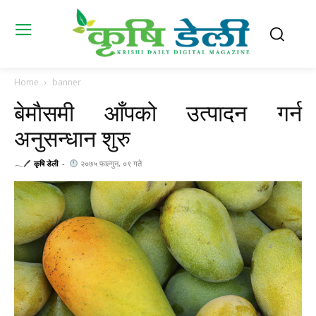
Home
banner
बेमाैसमी आँपको उत्पादन गर्न
अनुसन्धान शुरु
𓂃🖊
कृषि डेली
-
२०७५ फाल्गुन, ०९ गते