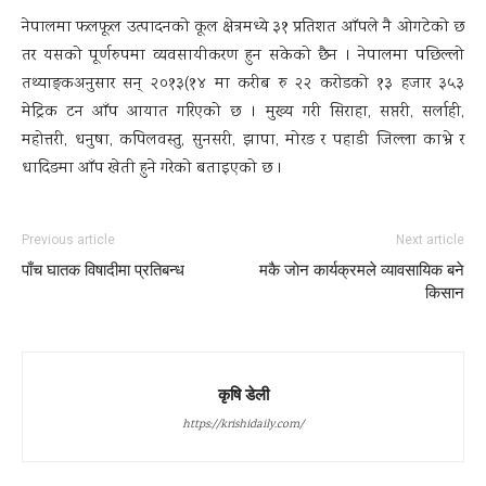
नेपालमा फलफूल उत्पादनको कूल क्षेत्रमध्ये ३१ प्रतिशत आँपले नै ओगटेको छ
तर यसको पूर्णरुपमा व्यवसायीकरण हुन सकेको छैन । नेपालमा पछिल्लो
तथ्याङ्कअनुसार सन् २०१३(१४ मा करीब रु २२ करोडको १३ हजार ३५३
मेट्रिक टन आँप आयात गरिएको छ । मुख्य गरी सिराहा, सप्तरी, सर्लाही,
महोत्तरी, धनुषा, कपिलवस्तु, सुनसरी, झापा, मोरङ र पहाडी जिल्ला काभ्रे र
धादिङमा आँप खेती हुने गरेको बताइएको छ ।
Previous article
Next article
पाँच घातक विषादीमा प्रतिबन्ध
मकै जाेन कार्यक्रमले व्यावसायिक बने
किसान
कृषि डेली
https://krishidaily.com/