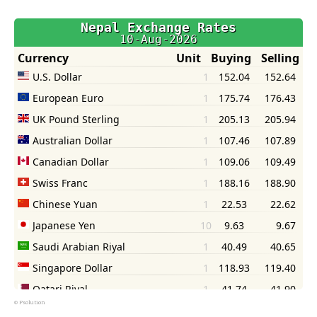
©
Psolution