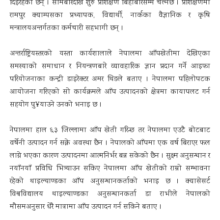
दिइरहेका छन् । सोमबारदेखि शुरु प्रशिक्षण बिहीबारसम्म चल्नेछ । प्रशिक्षणमा
रामपुर क्याम्पसका प्रध्यापक, विद्यार्थी, नार्कका वैज्ञानिक र कृषि
मन्त्रालयअन्तर्गतका कर्मचारी सहभागी छन् ।
अन्तर्राष्ट्रियस्तरको यस्ता कार्यशालाले नेपालमा आँपखेतीमा देखिएका
समस्याको समाधान र नियन्त्रणबारे व्यावहारिक ज्ञान प्रदान गर्ने आइफा
परियोजनाका कन्ट्री डाइरेक्टर अमर थिङले बताए । नेपालमा पहिलोपटक
आयोजना गरिएको सो कार्यक्रमले आँप उत्पादनको क्षेत्रमा कायापलट गर्न
सहयोग पु¥याउने उनको भनाइ छ ।
नेपालमा हाल ६३ जिल्लामा आँप खेती गरिन्छ तर नेपालमा एउटै बोटबाट
वर्षेनी उत्पादन गर्न सक्ने अवस्था छैन । नेपालको आँपमा एक वर्ष बिराएर फल
लाग्ने भएका कारण उत्पादनमा आत्मनिर्भर बन्न सकेको छैन । सुक्ष्म अनुसन्धान र
नयाँनयाँ प्रविधि भित्र्याउन सकिए नेपालमा आँप खेतीको राम्रो सम्भावना
रहेको थाइल्याण्डका आँप अनुसन्धानकर्ताको भनाइ छ । क्यासेसर्ट
विश्वविद्यालय थाइल्याण्डका अनुसन्धानकर्ता डा राभीले नेपालको
मौसमअनुसार धेरै मात्रामा आँप उत्पादन गर्न सकिने बताए ।