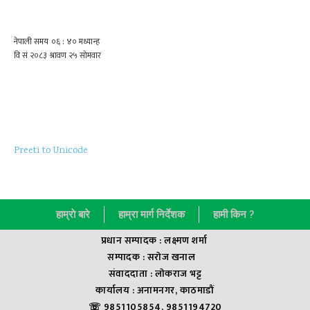
Preeti to Unicode
हाम्राे बारे
हाम्रा मार्ग निर्देशक
हामी किन ?
प्रधान सम्पादक : लक्ष्मण शर्मा
सम्पादक : सराेज खनाल
संवाददाता : लाेकराज भट्ट
कार्यालय : अनामनगर, काठमाडौं
☏ 9851105854, 9851194720