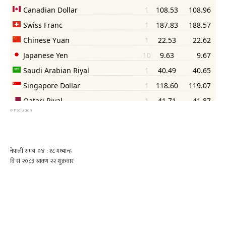
©
Psolution