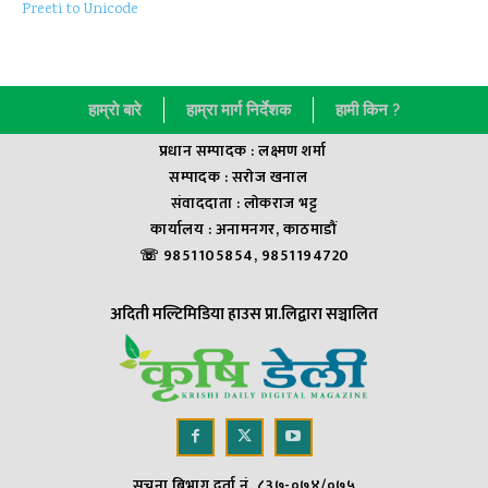
Preeti to Unicode
हाम्राे बारे
हाम्रा मार्ग निर्देशक
हामी किन ?
प्रधान सम्पादक : लक्ष्मण शर्मा
सम्पादक : सराेज खनाल
संवाददाता : लाेकराज भट्ट
कार्यालय : अनामनगर, काठमाडौं
☏ 9851105854, 9851194720
अदिती मल्टिमिडिया हाउस प्रा.लिद्वारा सञ्चालित
सुचना बिभाग दर्ता नं. ८३७-०७४/०७५