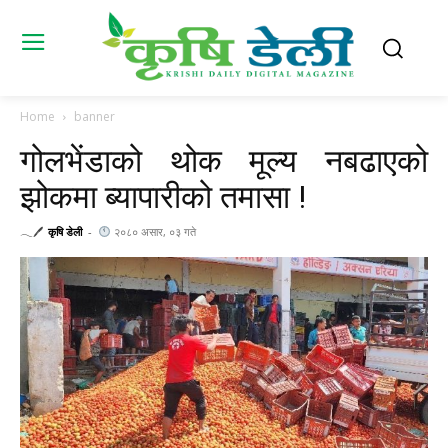
Home
banner
गोलभेंडाको थोक मूल्य नबढाएको
झोकमा ब्यापारीको तमासा !
𓂃🖊
कृषि डेली
-
२०८० असार, ०३ गते