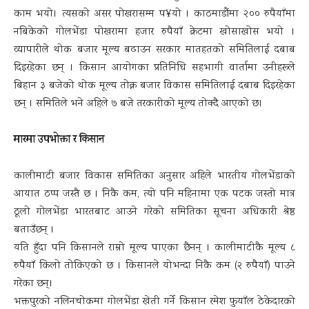
काम भयो। त्यसको असर पोखरासम्म प¥यो । काठमाडौंमा २०० रुपैयाँमा
नबिकेको गोलभेंडा पोखरामा हजार रुपैयाँ क्रेटमा खोसाखोस भयो ।
व्यापारीले थोक बजार मूल्य बढाउन सरकार मातहतको समितिलाई दबाब
दिइरहेका छन् । किसान आयोगका प्रतिनिधि सहभागी वार्तामा उनीहरूले
बिहान ३ बजेको थोक मूल्य तोक्न बजार विकास समितिलाई दबाब दिइरहेका
छन् । समितिले भने अहिले ७ बजे तरकारीको मूल्य तोक्दै आएको छ।
मारमा उपभोक्ता र किसान
कालीमाटी बजार विकास समितिका अनुसार अहिले भारतीय गोलभेंडाको
आयात ठप्प जस्तै छ । निकै कम, त्यो पनि महिनामा एक पटक जस्तो मात्र
ठूलो गोलभेंडा भारतबाट आउने गरेको समितिका सूचना अधिकारी श्रेष्ठ
बताउँछन् ।
यति हुँदा पनि किसानले राम्रो मूल्य पाएका छैनन् । कालीमाटीकै मूल्य ८
रुपैयाँ किलो तोकिएको छ । किसानले योभन्दा निकै कम (२ रुपैयाँ) पाउने
गरेका छन्।
भक्तपुरको नलिनचोकमा गोलभेंडा खेती गर्ने किसान रमेश फुयाँल ठेकेदारको