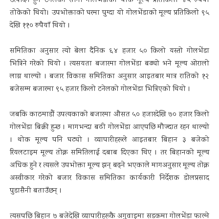
उत्पादन हुने टनेलको सानो गोलभेंडाको थोक मूल्य प्रतिकिलो ४५ रुपैयाँ
तोकेको थियो। उपभोक्ताको घरमा पुग्दा यो गोलभेंडाको मूल्य प्रतिकिलो ९५
देखि ११० रुपैयाँ थियो ।
समितिका अनुसार त्यो बेला दैनिक ६४ हजार ५० किलो यस्तो गोलभेंडा
भित्रिने गरेको थियो । त्यसयता बजारमा गोलभेंडा बढ्यो भने मूल्य ओरालो
लाग्न थाल्यो । बजार विकास समितिका अनुसार आइतबार मात्र रातिको १२
बजेसम्म बजारमा ९५ हजार किलो टनेलको गोलभेंडा भित्रिएको थियो ।
जबकि काठमाडौं उपत्यकाको बजारमा औसत ५० हजारदेखि ७० हजार किलो
गोलभेंडा बिक्री हुन्छ । मागभन्दा बढी गोलभेंडा आएपछि मौज्दात रहन थाल्यो
। थोक मूल्य पनि घट्यो । व्यापारीहरूले आइतबार बिहान ३ बजेको
रियलटाइम मूल्य तोक्न समितिलाई दबाब दिएका थिए । तर बिहानको मूल्य
अधिक हुने र त्यसले उपभोक्ता मूल्य झन् बढ्ने भएकाले मागअनुसार मूल्य तोक्न
अस्वीकार गरेको बजार विकास समितिका कार्यकारी निर्देशक डोलप्रसाद
पुडासैनी बताउँछन् ।
त्यसपछि बिहान ७ बजेदेखि व्यापारीहरूकै अगुवाइमा सडकमा गोलभेंडा फाल्ने