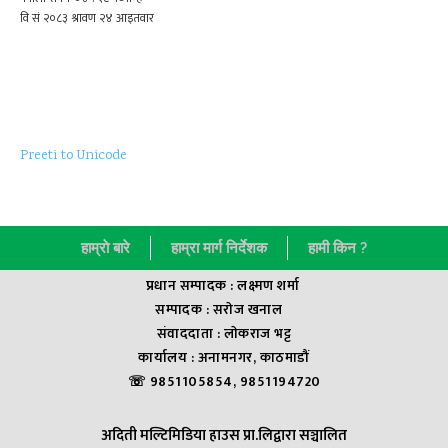
Preeti to Unicode
हाम्राे बारे
हाम्रा मार्ग निर्देशक
हामी किन ?
प्रधान सम्पादक : लक्ष्मण शर्मा
सम्पादक : सराेज खनाल
संवाददाता : लाेकराज भट्ट
कार्यालय : अनामनगर, काठमाडौं
☏ 9851105854, 9851194720
अदिती मल्टिमिडिया हाउस प्रा.लिद्वारा सञ्चालित