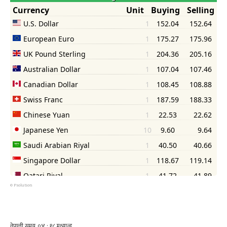
©
Psolution