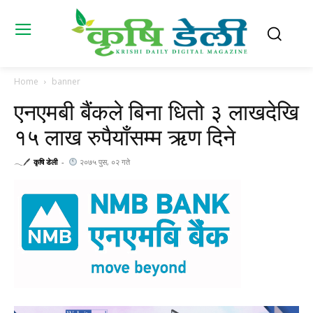
Home
banner
एनएमबी बैंकले बिना धितो ३ लाखदेखि
१५ लाख रुपैयाँसम्म ऋण दिने
𓂃🖊
कृषि डेली
-
२०७५ पुस, ०२ गते