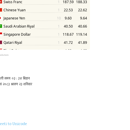
solution
eeti to Unicode