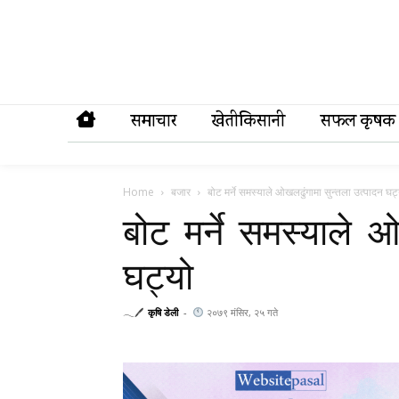
समाचार
खेतीकिसानी
सफल कृषक
Home
बजार
बोट मर्ने समस्याले ओखलढुंगामा सुन्तला उत्पादन घट
बोट मर्ने समस्याले ओ
घट्यो
𓂃🖊
कृषि डेली
-
२०७९ मंसिर, २५ गते