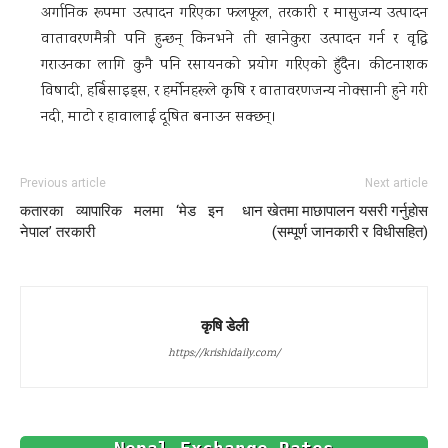
अर्गानिक रूपमा उत्पादन गरिएका फलफूल, तरकारी र मासुजन्य उत्पादन
वातावरणमैत्री पनि हुन्छन् किनभने ती खानेकुरा उत्पादन गर्न र वृद्धि
गराउनका लागि कुनै पनि रसायनको प्रयोग गरिएको हुँदैन। कीटनाशक
विषादी, हर्बिसाइड्स, र हर्मोनहरूले कृषि र वातावरणजन्य नोक्सानी हुने गरी
नदी, माटो र हावालाई दूषित बनाउन सक्छन्।
Previous article
Next article
कतारका व्यापारिक मलमा ‘मेड इन
धान खेतमा माछापालन यसरी गर्नुहाेस
नेपाल’ तरकारी
(सम्पूर्ण जानकारी र विधीसहित)
कृषि डेली
https://krishidaily.com/