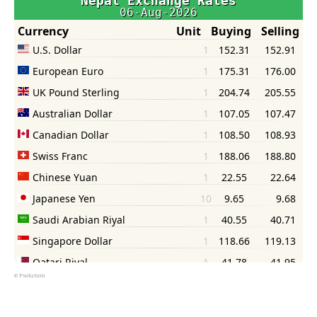
©
Psolution