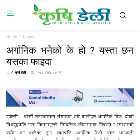
Home
banner
अर्गानिक भनेकाे के हाे ? यस्ता छन
यसका फाइदा
𓂃🖊
कृषि डेली
-
२०७६ असार, ०७ गते
एजेन्सी – बीसौं शताब्दीसम्म संसारका सबै बालीहरू अर्गानिक थिए। दोस्रो
विश्वयुद्धपछि मात्र किसानहरूले सिन्थेटिक कीटनाशक विषादी र रसायनको
प्रयोग गर्न थालेका हुन्। त्यसपछि अर्गानिक खेती आज भएजस्तो