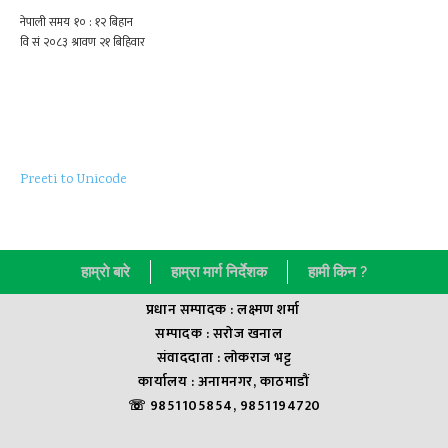
Preeti to Unicode
हाम्राे बारे
हाम्रा मार्ग निर्देशक
हामी किन ?
प्रधान सम्पादक : लक्ष्मण शर्मा
सम्पादक : सराेज खनाल
संवाददाता : लाेकराज भट्ट
कार्यालय : अनामनगर, काठमाडौं
☏ 9851105854, 9851194720