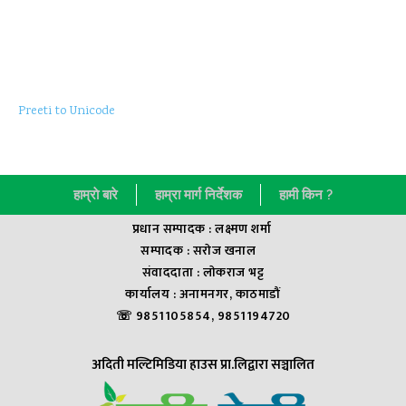
Preeti to Unicode
हाम्राे बारे
हाम्रा मार्ग निर्देशक
हामी किन ?
प्रधान सम्पादक : लक्ष्मण शर्मा
सम्पादक : सराेज खनाल
संवाददाता : लाेकराज भट्ट
कार्यालय : अनामनगर, काठमाडौं
☏ 9851105854, 9851194720
अदिती मल्टिमिडिया हाउस प्रा.लिद्वारा सञ्चालित