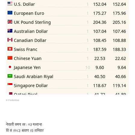
©
Psolution