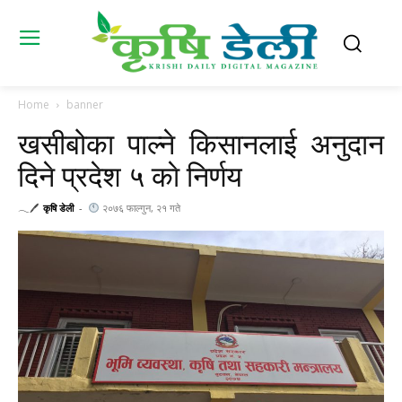
Home
banner
खसीबोका पाल्ने किसानलाई अनुदान
दिने प्रदेश ५ काे निर्णय
𓂃🖊
कृषि डेली
-
२०७६ फाल्गुन, २१ गते