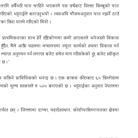
ा लागि वर्षैभरि पात चाहिने भएकाले यस वर्षबाट निरन्तर किम्बुको पात
 गरिएको भट्टराईले बताउनुभयो । त्यसअघि मौसमअनुसार पात नझर्ने ठाउँ
ातका किरा पाल्ने गरिएको थियो ।
मलाई प्राथमिकताका साथ हेर्ने दृष्टिकोणमा कमी आएकाले भनेजस्तो विकास
हुँदैन, मैले आफ्नै पहलमा मन्त्रालयमा नमूना फार्मको रूपमा विकास गर्न
ै ल्याएर अनुगमन गर्न लगाएर बजेट समेत माग गरिसकेको छु, बजेट स्वीकृत
ो छ ।”
न सकिने प्राविधिकको भनाइ छ । एक बाकस कीराबाट ६० किलोग्राम
ेशमको मूल्य सरकारले रु ५०० बनाएको छ । भट्टराईका अनुसार नेपालमा
ार्यरत छन् । जिल्लामा दाप्चा, महादेवस्थान, कोशीपारिलगायतका क्षेत्रमा