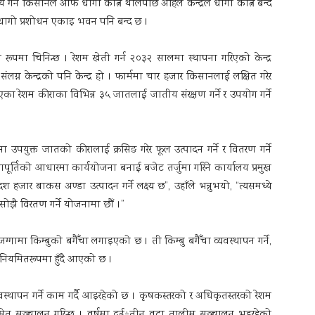
 गर्ने किसानले आफैँ धागो कात्न थालेपछि अहिले केन्द्रले धागो कात्न बन्द
 धागो प्रशोधन एकाइ भवन पनि बन्द छ ।
्मको रूपमा चिनिन्छ । रेशम खेती गर्न २०३२ सालमा स्थापना गरिएको केन्द्र
संलग्न केन्द्रको पनि केन्द्र हो । फार्ममा चार हजार किसानलाई लक्षित गरेर
ा रेशम कीराका विभिन्न ३५ जातलाई जातीय संरक्षण गर्ने र उपयोग गर्ने
मा उपयुक्त जातको कीरालाई क्रसिङ गरेर फूल उत्पादन गर्ने र वितरण गर्ने
ूर्तिको आधारमा कार्ययोजना बनाई बजेट तर्जुमा गरिने कार्यालय प्रमुख
हजार बाकस अण्डा उत्पादन गर्ने लक्ष्य छ”, उहाँले भन्नुभयो, “त्यसमध्ये
सोझै विरतण गर्ने योजनामा छौँ ।”
्गामा किम्बुको बगैँचा लगाइएको छ । ती किम्बु बगैँचा व्यवस्थापन गर्ने,
काम नियमितरूपमा हुँदै आएको छ ।
्यवस्थापन गर्ने काम गर्दै आइरहेको छ । कृषकस्तरको र अधिकृतस्तरको रेशम