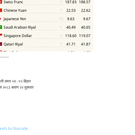
solution
eeti to Unicode