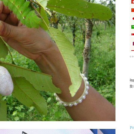
©
P
Pr