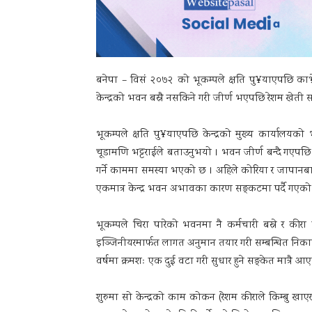
बनेपा – विसं २०७२ को भूकम्पले क्षति पु¥याएपछि क
केन्द्रको भवन बस्नै नसकिने गरी जीर्ण भएपछि रेशम खेती
भूकम्पले क्षति पु¥याएपछि केन्द्रको मुख्य कार्यालयको
चूडामणि भट्टराईले बताउनुभयो । भवन जीर्ण बन्दै गएपछि क
गर्ने काममा समस्या भएको छ । अहिले कोरिया र जापानबाट ल
एकमात्र केन्द्र भवन अभावका कारण सङ्कटमा पर्दै गएको
भूकम्पले चिरा पारेको भवनमा नै कर्मचारी बस्ने र कीरा 
इञ्जिनीयरमार्फत लागत अनुमान तयार गरी सम्बन्धित नि
वर्षमा क्रमशः एक दुई वटा गरी सुधार हुने सङ्केत मात्रै आ
शुरुमा सो केन्द्रको काम कोकन (रेशम कीराले किम्बु खाएर