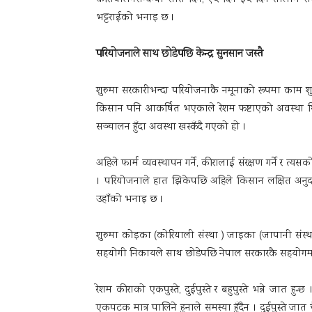
कीरापालनसम्बन्धी सात दिने, १५ दिने ३५ दिने तालीम 
भट्टराईको भनाइ छ ।
परियोजनाले साथ छोडेपछि केन्द्र सुनसान जस्तै
शुरुमा सरकारीभन्दा परियोजनाकै नमूनाको रूपमा काम शुरु
किसान पनि आकर्षित भएकाले रेशम फष्टाएको अवस्था थ
सञ्चालन हुँदा अवस्था खस्कँदै गएको हो ।
अहिले फार्म व्यवस्थापन गर्ने, कीरालाई संरक्षण गर्ने र त्य
। परियोजनाले हात झिकेपछि अहिले किसान लक्षित अनुदानक
उहाँको भनाइ छ ।
शुरुमा कोइका (कोरियाली संस्था ) जाइका (जापानी स
सहयोगी निकायले साथ छोडेपछि नेपाल सरकारकै सहयोगमा 
रेशम कीराको एकपुस्ते, दुईपुस्ते र बहुपुस्ते भन्ने जात
एकपटक मात्र पालिने हुनाले समस्या हुँदैन । दुईपुस्ते 