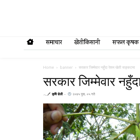
समाचार
खेतीकिसानी
सफल कृषक
Home
banner
सरकार जिम्मेवार नहुँदा रेशम खेती सङ्कटमा
सरकार जिम्मेवार नहुँ
𓂃🖊
कृषि डेली
-
२०७५ पुस, ०५ गते