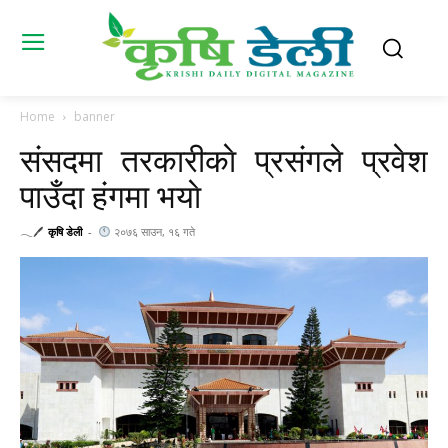
Home
banner
संसदमा तरकारीकाे प्रसंगले प्रवेश
पाउँदा हंगमा भयाे
𓂃🖊
कृषि डेली
-
२०७६ साउन, १६ गते