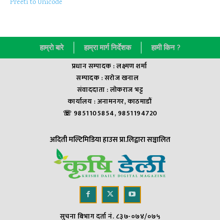
Preeti to Unicode
हाम्राे बारे
हाम्रा मार्ग निर्देशक
हामी किन ?
प्रधान सम्पादक : लक्ष्मण शर्मा
सम्पादक : सराेज खनाल
संवाददाता : लाेकराज भट्ट
कार्यालय : अनामनगर, काठमाडौं
☏ 9851105854, 9851194720
अदिती मल्टिमिडिया हाउस प्रा.लिद्वारा सञ्चालित
सुचना बिभाग दर्ता नं. ८३७-०७४/०७५