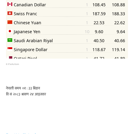
©
Psolution