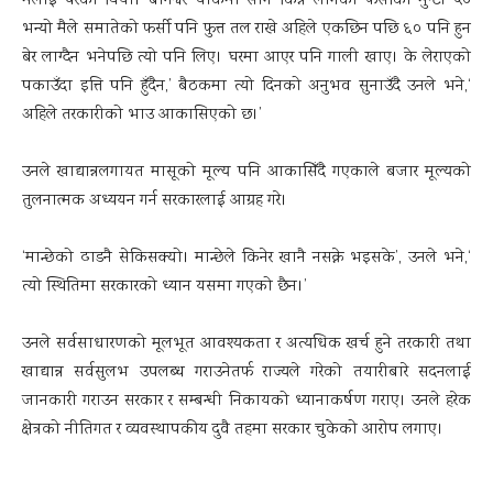
मलाई परेको थियो। बानेश्वर चोकमा साग किन्न लागेको फर्सीको मुन्टा ५०
भन्यो मैले समातेको फर्सी पनि फुत्त तल राखे अहिले एकछिन पछि ६० पनि हुन
बेर लाग्दैन भनेपछि त्यो पनि लिए। घरमा आएर पनि गाली खाए। के लेराएको
पकाउँदा इत्ति पनि हुँदैन,’ बैठकमा त्यो दिनको अनुभव सुनाउँदै उनले भने,‘
अहिले तरकारीको भाउ आकासिएको छ।’
उनले खाद्यान्नलगायत मासूको मूल्य पनि आकासिँदै गएकाले बजार मूल्यको
तुलनात्मक अध्ययन गर्न सरकारलाई आग्रह गरे।
‘मान्छेको ढाडनै सेकिसक्यो। मान्छेले किनेर खानै नसक्ने भइसके’, उनले भने,‘
त्यो स्थितिमा सरकारको ध्यान यसमा गएको छैन।’
उनले सर्वसाधारणको मूलभूत आवश्यकता र अत्यधिक खर्च हुने तरकारी तथा
खाद्यान्न सर्वसुलभ उपलब्ध गराउनेतर्फ राज्यले गरेको तयारीबारे सदनलाई
जानकारी गराउन सरकार र सम्बन्धी निकायको ध्यानाकर्षण गराए। उनले हरेक
क्षेत्रको नीतिगत र व्यवस्थापकीय दुवै तहमा सरकार चुकेको आरोप लगाए।