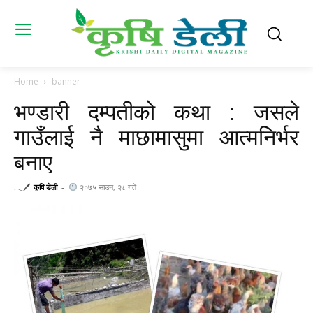
Home
banner
भण्डारी दम्पतीको कथा : जसले
गाउँलाई नै माछामासुमा आत्मनिर्भर
बनाए
𓂃🖊
कृषि डेली
-
२०७५ साउन, २८ गते