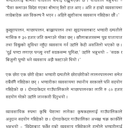
भण्डारीलाई श्रीमती पार्वतीले सघाइ राख्नुभएको छ । पार्वतीले भन्नुभयो –
“पैसा कमाउन विदेश गएका श्रीमान् रित्तो हात आए । अनि त हाम्रो व्यवसायमा
लाग्नेबाहेक अरू विकल्प नै भएन । अहिले खुशीसाथ व्यवसाय गरिरहेका छौं ।”
कुखुरापालन, माछापालन, बाख्रापालन तथा खुद्रापसलबाट भण्डारी दम्पतीले
मासिक रु ३० हजार जति कमाउने गरेका छन् । खौलाबजारसम्म पुग्न यातायात
तथा विद्युत्को सुविधा नहुँदा व्यवसाय गर्न उहाँले केही असजिलो भएको छ ।
“दुई घण्टा लगाएर पन्ज्यु नयाँ सडकसम्म पुगिन्छ,” उहाँले भन्नुभयो – “सडक र
बिजुली पुग्यो भने व्यवसाय अझै फस्टाउने थियो ।”
एक छोरा एक छोरी रहेका भण्डारी दम्पतीले छोराछोरीको लालनपालनमा समेत
राम्रैसँगै गरिरहेका छन् । भण्डारीका व्यवसायमा स्थानीय सरकारले पनि सहयोग
गरिरहेको छ । दोगडाकेदार गाउँपालिकाले माछापालनका लागि रु ८० हजार
सहयोग गरेको उहाँले जानकारी दिनुभयो ।
व्यावसायिक रुपमा कृषि पेशामा लागेका कृषकहरुलाई गाउँपालिकाले
अनुदान सहयोग गरिरहेको छ । दोगडाकेदार गाउँपालिका अध्यक्ष चक्र कार्कीले
भन्नुभयो – “विदेशबाट फर्केर राम्रो व्यवसाय गरिरहेकाले हामीले भण्डारीलाई