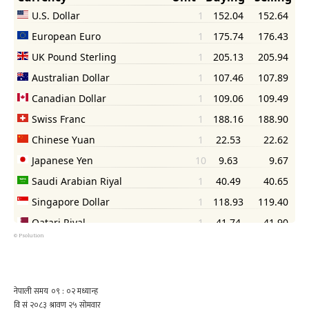
©
Psolution