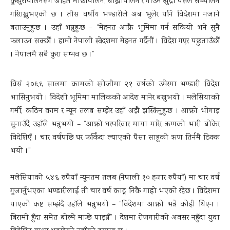
कुखुरापालनसँगै अहिले माछापालन, बाख्रापालन र गाँउमै खुद्रा पसल सञ्चालन
गरिराख्नुभएको छ । तीस वर्षीय भण्डारीले अब भुलेर पनि विदेशमा नजाने
बताउनुहुन्छ । उहाँ भन्नुहुन्छ – “मेहनत आफ्नै भूमिमा गर्न सकियो भने सुनै
फलाउन सक्छौं । हामी नेपाली स्वेदशमा मेहनत गर्दैनौं । विदेश गएर पछुताउँछौं
। नेपालमै सबै कुरा सम्भव छ ।”
विसं २०६६ सालमा कामको खोजीमा २१ वर्षको उमेरमा भण्डारी विदेश
भासिनुभयो । विदेशी भूमिमा मालिकको आदेश मानेर बस्नुभयो । मलेसियाको
गर्मी, कठिन काम र न्यून तलब सम्झेर उहाँ अझै झस्किनुहुन्छ । आफ्नो भोगाइ
सुनाउँदै उहाँले भन्नुभयो – “आफ्नो घरपरिवार माया मारेर ऋणको भारी बोकेर
विदेशिएँ । चार वर्षपछि घर फर्किंदा ल्याएको पैसा साहुको ऋण तिर्नमै ठिक्क
भयो ।”
मलेसियाको ५४६ रुपैयाँ न्यूनतम तलब (नेपाली १० हजार रुपैयाँ) मा चार वर्ष
गुजार्नुभएका भण्डारीलाई ती चार वर्ष काट्न निकै गाह्रो भएको रहेछ । विदेशमा
पाएको कष्ट सम्झंदै उहाँले भन्नुभयो – “विदेशमा आफ्नो भन्ने कोही थिएन ।
बिरामी हुँदा समेत बोल्ने मान्छे पाइन्नँ” । देशमा रोजगारीको अवसर नहुँदा युवा