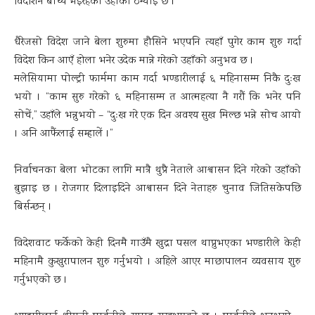
विदेशिन बाध्य भइरहेको उहाँको ठम्याइ छ ।
धैरेजसो विदेश जाने बेला शुरुमा हौसिने भएपनि त्यहाँ पुगेर काम शुरु गर्दा
विदेश किन आएँ होला भनेर उदेक मान्ने गरेको उहाँको अनुभव छ ।
मलेसियामा पोल्ट्री फार्ममा काम गर्दा भण्डारीलाई ६ महिनासम्म निकै दुःख
भयो । “काम सुरु गरेको ६ महिनासम्म त आत्महत्या नै गरौं कि भनेर पनि
सोचें,” उहाँले भन्नुभयो – “दुःख गरे एक दिन अवश्य सुख मिल्छ भन्ने सोच आयो
। अनि आफैंलाई सम्हालें ।”
निर्वाचनका बेला भोटका लागि मात्रै थुप्रै नेताले आश्वासन दिने गरेको उहाँको
बुझाइ छ । रोजगार दिलाइदिने आश्वासन दिने नेताहरु चुनाव जितिसकेपछि
बिर्सन्छन् ।
विदेशवाट फर्केको केही दिनमै गाउँमै खुद्रा पसल थाप्नुभएका भण्डारीले केही
महिनामै कुखुरापालन शुरु गर्नुभयो । अहिले आएर माछापालन व्यवसाय शुरु
गर्नुभएको छ ।