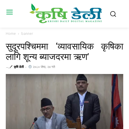
Home
banner
सुदूरपश्चिममा ‘व्यावसायिक कृषिका
लागि शून्य ब्याजदरमा ऋण’
𓂃🖊
कृषि डेली
-
२०८० जेष्ठ, २४ गते