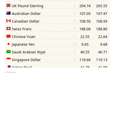
©
Psolution