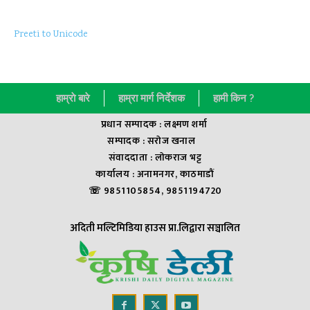
Preeti to Unicode
हाम्राे बारे
हाम्रा मार्ग निर्देशक
हामी किन ?
प्रधान सम्पादक : लक्ष्मण शर्मा
सम्पादक : सराेज खनाल
संवाददाता : लाेकराज भट्ट
कार्यालय : अनामनगर, काठमाडौं
☏ 9851105854, 9851194720
अदिती मल्टिमिडिया हाउस प्रा.लिद्वारा सञ्चालित