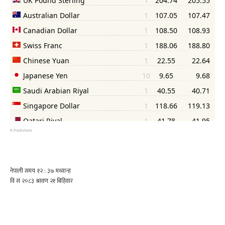
©
Psolution