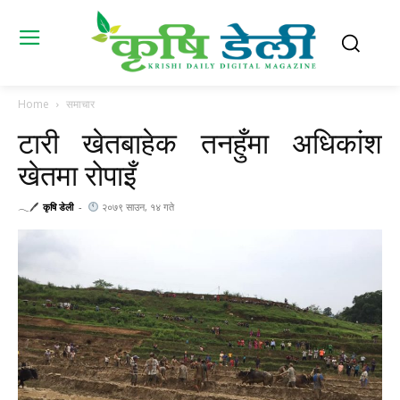
Home
समाचार
टारी खेतबाहेक तनहुँमा अधिकांश
खेतमा रोपाइँ
𓂃🖊
कृषि डेली
-
२०७९ साउन, १४ गते