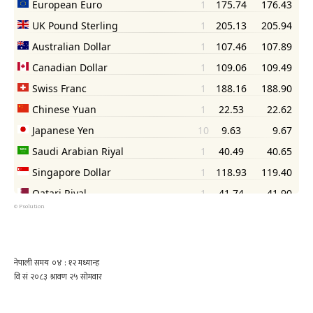
©
Psolution