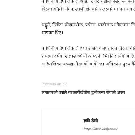
पाणिनी गाउँपालिकाले आफ्ना ८ वटै वडामा नर्सरी स्थापना 
बिरुवा बाँझो जमिन, खाली खेतबारी र खरबारीमा धमाधम रो
अड्गुरी, खिदिम, पोखराथोक, पणेना, धातीबाङ र मैदानमा छि
आएका थिए ।
पाणिनी गाउँपालिकाले १ घर २ सय तेजपत्ताका बिरुवा रोप
१ घरमा वर्षमा २ लाख रुपैयाँ आम्दानी भित्रिने र सिंगो 
गाउँपालिका अध्यक्ष गौतमको दाबी छ । अधिकांश पुरुष वैद
Previous article
लगातारको वर्षाले तरकारीखेतीमा ढुसीजन्य रोगको असर
कृषि डेली
https://krishidaily.com/