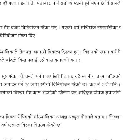
ड्दै गएका छन । तेजपत्ताबाट पनि राम्रो आम्दानी हुने भएपछि किसानले
त्ता रोप्न बजेट बिनियोजन गरेका छन् । गएको वर्ष सन्धिखर्क नगरपालिका र
 विनियोजन गरेका थिए ।
ँपालिकाले तेजपत्ता लगाउने विकल्प दिएका हुन् । बिहानको खाना बारीमै
नालले बाँदरले किसानलाई उठीबास बनाएको बताए ।
ु गरेका हौं, उनले भने । अर्घाखाँचीका ६ वटै स्थानीय तहमा बाँदरको
ा उत्पादन गर्न २८ लाख रुपैयाँ विनियोजन गरेको छ । वडा नं २ ले पनि १
त्ताका बिरुवा रोप्ने काम भइरहेको जिल्ला वन अधिकृत दीपक ज्ञवालीले
का विरुवा रोपिएको गाँउपालिका अध्यक्ष अच्युत गौतमले बताए । जिल्ला
 वर्ष ५ लाख विरुवा वितरण गरेको छ ।