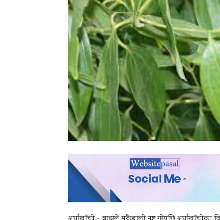
अर्घाखाँची – बादरले मकैबाली नष्ट गरेपछि अर्घाखाँचीका क