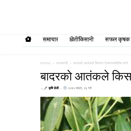
समाचार
खेतीकिसानी
सफल कृषक
Home
अन्यवाली
बादरको आतंकले किसान तेजपत्ताखेतीमा लागे
बादरको आतंकले किसान
𓂃🖊
कृषि डेली
-
२०७५ साउन, २६ गते