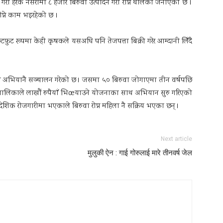
गरी हरेक नर्सरीमा ८ हजार बिरुवा उत्पादन गरी रोप्न थालेको जनाएको छ ।
प्ने काम भइरहेको छ ।
टफुट रूपमा केही कृषकले यसअघि पनि तेजपत्ता बिक्री गरेर आम्दानी लिँदै
्ने अभियानै सञ्चालन गरेको छ । जसमा ५० बिरुवा जोगाएमा तीन वर्षपछि
गाउँपालिकाले लाखौं रुपैयाँ भिœयाउने योजनाका साथ अभियान सुरु गरिएको
ेशिक रोजगारीमा भएकाले बिरुवा रोप्न महिला नै सक्रिय भएका छन् ।
Next article
मुलुकी ऐन : गाई गोरुलाई मारे तीनवर्ष जेल