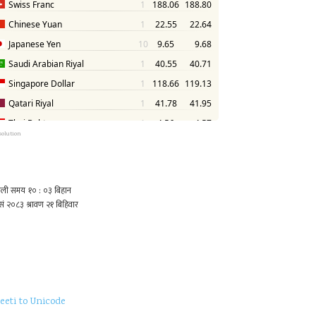
solution
eeti to Unicode