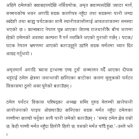
अहिले ठमेलको क्वाबहालदेखि नर्सिङचोक, अमृत क्याम्पसदेखि ज्याठा मार्ग,
सञ्चयकोष भवन अगाडि सडक कालोपत्र नहुँदा तथा सडकमा पानी जम्दा
स्वदेशी तथा बाह्य पर्यटकका साथै स्थानीयवासीलाई आवतजावतमा समस्या
भएको छ । फ्रान्सबाट नेपाल घुम्न आएका जेराल्ड राजधानीकै बीच भागमा
रहेको ठमेलको अवस्था कल्पना नै गर्न नसकिने भएको गुनासो गर्छन् । पटक/
पटक नेपाल भ्रमणमा आएको बताउनुहुने उहाँले सडक मर्मतमा ध्यान दिन
आग्रह गर्नुभयो ।
अमृतमार्ग अगाडि ‘ब्यास ट्राभल्स एण्ड टुर्स’ सञ्चालन गर्दै आएका दीपक
भट्टराई ठमेल क्षेत्रमा जथाभावी खनिएका बाटोका कारण मुलुकको पर्यटन
विकासमा ठूलो असर पुगेको बताउँछन् ।
ठमेल पर्यटन विकास परिषद्का अध्यक्ष समिर गुरुङ मेलम्ची खानेपानी
आयोजनाको पाइप ओछ्याउँदा खनिएका सडक मर्मत नहुँदा ठमेलका
गल्लीमा खाल्डो पर्नुका साथै पानी जमेको बताउँछन् । “समग्र ठमेल क्षेत्र राम्रो
छ, केही गल्ली मर्मत नहुँदा हिलोनै हिलो छ, यसको मर्मत चाँडै हुन्छ,”–उनले भने
।