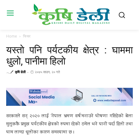
Home
फिचर
यस्ताे पनि पर्यटकीय क्षेत्र : घाममा
धुलाे, पानीमा हिलाे
𓂃🖊
कृषि डेली
-
🕚 २०७५ साउन, २० गते
सरकारले सन् २०२० लाई ‘नेपाल भ्रमण वर्ष’मनाउने घोषणा गरिरहेको बेला
मुलुककै प्रमुख पर्यटकीय क्षेत्रको रुपमा रहेको ठमेल भने पानी पर्दा हिलो तथा
घाम लाग्दा धूलोका कारण समस्यामा छ ।