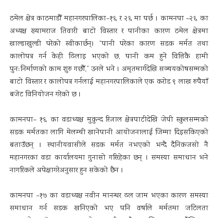
ठमेल क्षेत्र काठमाडौँ महानगरपालिका–१६ र २६ मा पर्छ । कामनपा –२६ का
अध्यक्ष ख्यामराज तिवारी बाटो विस्तार र पानीका कारण ठमेल क्षेत्रमा
खाल्डाखुल्डी परेको स्वीकार्छन्। “पानी परेका कारण सडक मर्मत तथा
कालोपत्र गर्न केही ढिलाइ भएको छ, पानी कम हुने वित्तिकै हामी
पुनःनिर्माणको काम शुरु गछौँ,” उनले भने । अमृतमार्गदेखि सञ्चयकोषसम्मको
बाटो विस्तार र कालोपत्र गर्नलाई महानगरपालिकाले एक करोड ९ लाख रुपैयाँ
बजेट विनियोजन गरेको छ ।
कामनपा– १६ का वडाध्यक्ष मुकुन्द रिजाल क्षेत्रपाटीदेखि जेपी स्कुलसम्मको
सडक मर्मतका लागि मेलम्ची खानेपानी आयोजनालाई जिम्मा दिइसकिएको
बताउँछन् । स्थानीयवासीले सडक मर्मत नभएको भन्दै दैनिकजसो नै
महानगरका वडा कार्यालयमा गुनासो गरिरहेका छन् । समस्या समाधान भने
नागरिकले अपेक्षागरेअनुसार हुन सकेको छैन ।
कामनपा –१७ का वडाध्यक्ष नवीन मानन्धर ढल जाम भएका कारण समस्या
समाधान गर्न सडक खनिएको भए पनि वर्षाले मर्मतमा जटिलता