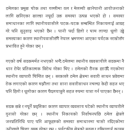
ठमेलका प्रमुख चोक तथा गल्लीमा ढल र मेलम्ची खानेपानी आयोजनाको
लागि खनिएका खाल्डा नपूर्दा उक्त समस्या उत्पन्न भएको हो । समस्या
समाधानका लागि स्थानीयवासीले पटक–पटक सम्बन्धित निकायलाई आग्रह
गरे पनि सुनुवाइ भएको छैन । पानी पर्दा हिलो र घाम लाग्दा धूलो उड्ने
समस्याका कारण स्थानीयवासीसँगै नेपाल भ्रमणमा आएका पर्यटक नराम्रोसँग
प्रभावित हुने गरेका छन् ।
गएकाे वर्ष सडकमर्मत नभएको भन्दै ठमेलमा स्थानीय व्यवसायीले सडकमा नै
धान रोपेर प्रतिकात्मक विरोध गरेका थिए । ठमेलको रौनक हराउँदै गएकोमा
स्थानीय व्यापारी चिन्तित छन् । सरकारले ठमेल क्षेत्रमा सवारी साधन प्रवेशमा
रोक लगाएको कारण मझौला तथा साना सवारीसाधन नचल्दा केही सहज भए
पनि हिलो र धूलोका कारण पैदलयात्रुले सहज रुपमा यात्रा गर्न पाएका छैनन् ।
सडक खन्ने र नपूर्ने प्रवृत्तिका कारण व्यापार व्यवसाय घटेको स्थानीय व्यापारीले
गुनासो गरेका छन् । स्थानीय निकायको निर्वाचनपछि ठमेल क्षेत्रले
जनप्रतिनिधि पाए पनि आफूहरुको समस्या समाधानमा चासो नदिएकोमा
उनीहरुले चिन्ता व्यक्त गरेका छन् । पर्यटकीय क्षेत्रको महत्व र गरिमालाई कायम