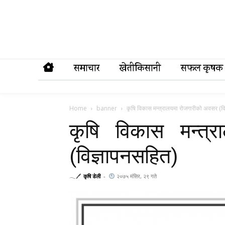
समाचार
खेतीकिसानी
सफल कृषक
Home
banner
कृषि विकास मन्त्रालयमा रोजगारीको अवसर (वि
कृषि विकास मन्त्
(विज्ञापनसहित)
𓂃🖊
कृषि डेली
-
२०७५ मंसिर, २९ गते