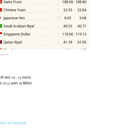
solution
eeti to Unicode