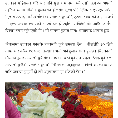
उत्पादन मङ्सिरमा थोरै भए पनि पुस र माघमा भने राम्रो उत्पादन भएको
उहाँको भनाइ थियो । गुलाबको होलसेल मूल्य प्रति स्टिक रु १४-१५ पर्छ ।
“गुलाब उत्पादन गर्न खर्चिलो छ, पन्तले भन्नुभयो”, एउटा बिरुवाको रु १०० पर्छ
।” हल्याण्डबाट ल्याएको माउबोटलाई उहाँले ‘ग्राफ्टिङ’ गरेर आफ्नै फार्ममा
बिरुवा तयार गर्नुभएको हो । यो याममा गुलाब प्रायः भारतबाट आयात हुन्छ ।
“नेपालमा उत्पादन गर्नसके बजारको कुनै समस्या छैन । बीसदेखि ३० डिग्री
तापक्रम र करिब १२ घण्टा उज्यालो भयो भने गुलाब राम्रो फुल्छ । चितवनको
मौसमअनुसार उज्यालो पुग्ने बेला तापक्रम बढी हुने र तापक्रम ठिक्क हुने बेला
उज्यालो पुग्दैन”, पन्तले भन्नुभयोे, “मौसमको अनुकूलता नमिल्ने भएका कारण
जति उत्पादन हुुनुपर्ने हो त्यो अनुपातमा हुन सकेको छैन ।”