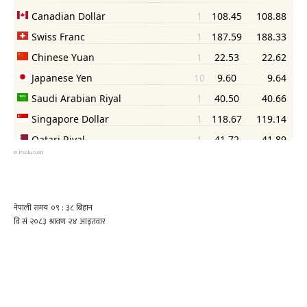
©
Psolution