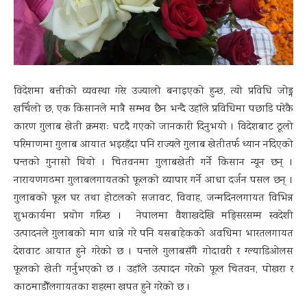
विदेशमा बत्तीको व्यवस्था गरेर उज्यालो बनाइएको हुन्छ, त्यो प्रविधि जोड्न
खर्चिलो छ, एक किसानले मात्रै सम्भव छैन भन्दै उहाँले प्रविधिमा पछाडि परेकै
कारण गुलाब खेती क्रमशः घटदै गएको जानकारी दिनुभयो । विदेशबाट ठूलो
परिमाणमा गुलाब आयात भइरहँदा पनि राज्यले गुलाब खेतीतर्फ ध्यान नदिएको
पन्तको गुनासो थियो । चितवनमा गुलाबखेती गर्ने किसान न्यून छन् ।
नारायणगढमा गुलाबलगायतको फूलको व्यापार गर्ने आधा दर्जन पसल छन् ।
गुलाबको फूल घर तथा होटलको सजावट, विवाह, जन्मदिनलगायत विभिन्न
शुभकार्यमा प्रयोग गरिन्छ । नेपालमा वैशाखदेखि मङ्सिरसम्म स्वदेशी
उत्पादनले गुलाबको माग धान्ने गरे पनि यसबाहेकको अवधिमा भारतलगायत
देशवाट आयात हुने गरेको छ । पन्तले गुलाबसँगै गोदावरी र ग्ल्याडिओलस
फूलको खेती गर्नुभएको छ । उहाँले उत्पादन गरेको फूल चितवन, पोखरा र
काठमाडौँलगायतका शहरमा खपत हुने गरेको छ ।