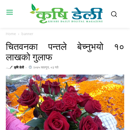
Home
banner
चितवनका पन्तले बेच्नुभयो १०
लाखको गुलाफ
𓂃🖊
कृषि डेली
-
२०७५ फाल्गुन, ०३ गते