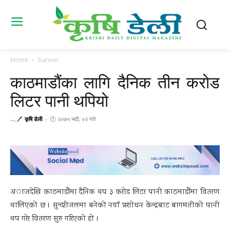
Home
banner
काठमाडाैंका लागि दैनिक तीन कराेड
लिटर पानी थपियाे
𓂃🖊
कृषि डेली
-
🕚 २०७५ भदौ, ०२ गते
अाजदेखि काठमाडौंमा दैनिक थप ३ करोड लिटर पानी काठमाडौंमा वितरण
थालिएको छ । सुन्दरीजलमा बनेको नयाँ प्रशोधन केन्द्रबाट बागमतीको पानी
थप गरेर वितरण सुरु गरिएकाे हाे ।