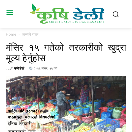
Home
आजको बजार
मंसिर १५ गतेकाे तरकारीकाे खुद्रा
मूल्य हेर्नुहोस
𓂃🖊
कृषि डेली
-
२०७६ मंसिर, १५ गते