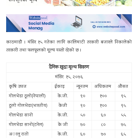
काठमाडाै । मंसिर १५ गतेका लागि कालिमाटी तरकारी बजारले निकालेको
तरकारी तथा फलफूलको मूूल्य यस्तो रहेको छ ।
दैनिक खुद्रा मूल्य विवरण
मंसिर १५, २०७६
कृषि उपज
ईकाइ
न्यूनतम
अधिकतम
औसत
गोलभेडा ठूलो(नेपाली)
के.जी.
९०
१००
९५
ठूलो गोलभेडा(भारतीय)
केजी
९०
१००
९५
गोलभेडा सानो
के.जी.
५०
६०
५५
गोलभेडा सानो(टनेल)
के जी
७०
८०
७५
अालु रातो
के.जी.
६०
७०
६५