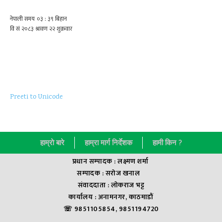
Preeti to Unicode
हाम्राे बारे
हाम्रा मार्ग निर्देशक
हामी किन ?
प्रधान सम्पादक : लक्ष्मण शर्मा
सम्पादक : सराेज खनाल
संवाददाता : लाेकराज भट्ट
कार्यालय : अनामनगर, काठमाडौं
☏ 9851105854, 9851194720