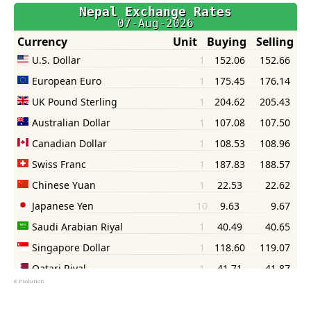
©
Psolution