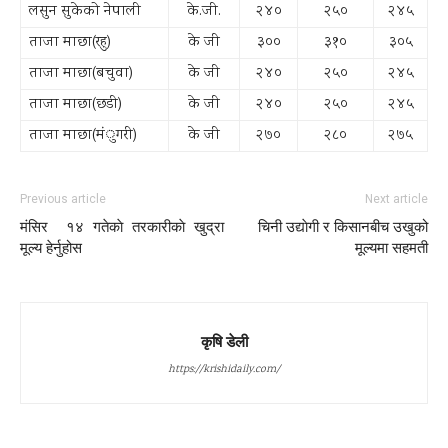
लसुन सुकेको नेपाली
के.जी.
२४०
२५०
२४५
ताजा माछा(रहु)
के जी
३००
३१०
३०५
ताजा माछा(बचुवा)
के जी
२४०
२५०
२४५
ताजा माछा(छडी)
के जी
२४०
२५०
२४५
ताजा माछा(म‌ंुगरी)
के जी
२७०
२८०
२७५
Previous article
Next article
मंसिर १४ गतेकाे तरकारीकाे खुद्रा
चिनी उद्याेगी र किसानबीच उखुको
मूल्य हेर्नुहोस
मूल्यमा सहमती
कृषि डेली
https://krishidaily.com/