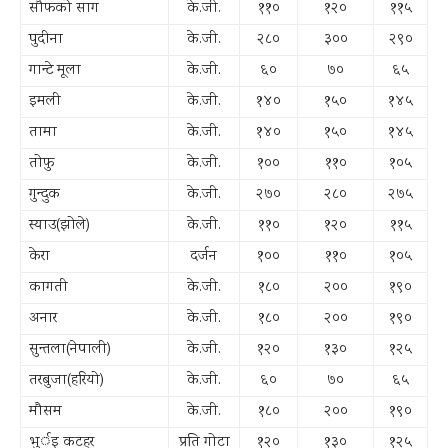
सौफको साग
के.जी.
११०
१२०
११५
पुदीना
के.जी.
२८०
३००
२९०
गान्टे मूला
के.जी.
६०
७०
६५
इमली
के.जी.
१४०
१५०
१४५
तामा
के.जी.
१४०
१५०
१४५
तोफु
के.जी.
१००
११०
१०५
गुन्दुक
के.जी.
२७०
२८०
२७५
स्याउ(झोले)
के.जी.
११०
१२०
११५
केरा
दर्जन
१००
११०
१०५
कागती
के.जी.
१८०
२००
१९०
अनार
के.जी.
१८०
२००
१९०
सुन्तला(नेपाली)
के.जी.
१२०
१३०
१२५
तरबुजा(हरियो)
के.जी.
६०
७०
६५
मौसम
के.जी.
१८०
२००
१९०
भुर्इ कटहर
प्रति गोटा
१२०
१३०
१२५