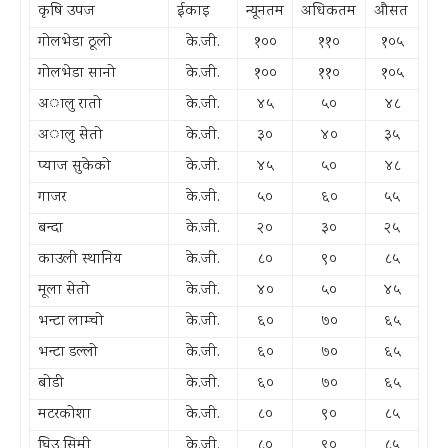
कृषि उपज
ईकाइ
न्यूनतम
अधिकतम
औसत
गोलभेडा ठूलो
के.जी.
१००
११०
१०५
गोलभेडा सानो
के.जी.
१००
११०
१०५
अालु रातो
के.जी.
४५
५०
४८
अालु सेतो
के.जी.
३०
४०
३५
प्याज सुकेको
के.जी.
४५
५०
४८
गाजर
के.जी.
५०
६०
५५
बन्दा
के.जी.
२०
३०
२५
काउली स्थानिय
के.जी.
८०
९०
८५
मूला सेतो
के.जी.
४०
५०
४५
भन्टा लाम्चो
के.जी.
६०
७०
६५
भन्टा डल्लो
के.जी.
६०
७०
६५
बोडी
के.जी.
६०
७०
६५
मटरकोशा
के.जी.
८०
९०
८५
घिउ सिमी
के.जी.
८०
९०
८५