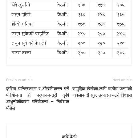
भेडे खु्र्सानी
के.जी.
१००
११०
१०५
लसुन हरियो
के.जी.
१३०
१४०
१३५
हरियो धनिया
के.जी.
१७०
१८०
१७५
लसुन सुकेको चाइनिज
के.जी.
२४०
२५०
२४५
लसुन सुकेको नेपाली
के.जी.
२००
२२०
२१०
माछा ताजा
के.जी.
२७०
२८०
२७५
Previous article
Next article
कृषिमा यान्त्रिकरण र औद्योगिकरण गर्ने
सामुहिक खेतीका लागि माडीमा जग्गाको
परियोजना हो, प्रधानमन्त्री कृषि
चक्लाबन्दी सुरु, उत्पादन बढने विश्वास
आधुनीकीकरण परियोजना – निर्देशक
पौडेल
कृषि डेली