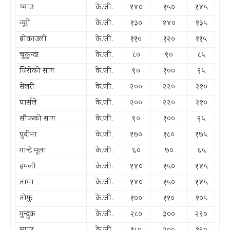
च्याउ
के.जी.
१४०
१५०
१४५
न्यूरो
के.जी.
१३०
१४०
१३५
ब्रोकाउली
के.जी.
११०
१२०
११५
चुकुन्दर
के.जी.
८०
९०
८५
जिरीको साग
के.जी.
९०
१००
९५
सेलरी
के.जी.
२००
२२०
२१०
पार्सले
के.जी.
२००
२२०
२१०
सौफको साग
के.जी.
९०
१००
९५
पुदीना
के.जी.
१७०
१८०
१७५
गान्टे मूला
के.जी.
६०
७०
६५
इमली
के.जी.
१४०
१५०
१४५
तामा
के.जी.
१४०
१५०
१४५
तोफु
के.जी.
१००
११०
१०५
गुन्दुक
के.जी.
२८०
३००
२९०