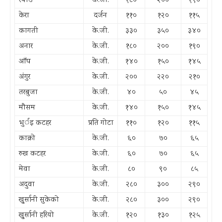
स्याउ
के.जी.
१८०
२००
१९०
केरा
दर्जन
११०
१२०
११५
कागती
के.जी.
३३०
३५०
३४०
अनार
के.जी.
१८०
२००
१९०
आँप
के.जी.
१४०
१५०
१४५
अंगुर
के.जी.
२००
२२०
२१०
तरबुजा
के.जी.
४०
५०
४५
मौसम
के.जी.
१४०
१५०
१४५
भुर्इ कटहर
प्रति गोटा
११०
१२०
११५
काक्रो
के.जी.
६०
७०
६५
रुख कटहर
के.जी.
६०
७०
६५
मेवा
के.जी.
८०
९०
८५
अदुवा
के.जी.
२८०
३००
२९०
खु्र्सानी सुकेको
के.जी.
२८०
३००
२९०
खु्र्सानी हरियो
के.जी.
१२०
१३०
१२५