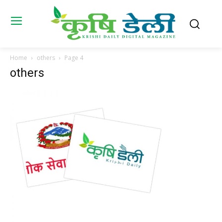
Home
others
Page 4
others