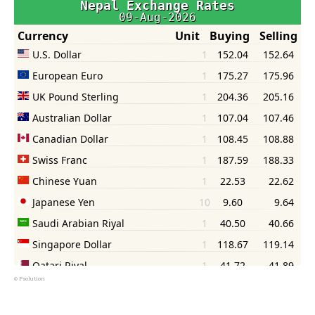
©
Psolution