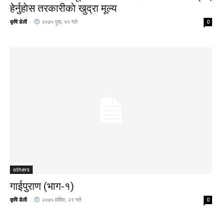
हेर्नुहाेस तरकारीकाे खुद्रा मूल्य
कृषि डेली
-
२०७५ पुस, ११ गते
0
others
गाईपुराण (भाग-१)
कृषि डेली
-
२०७५ मंसिर, २९ गते
0