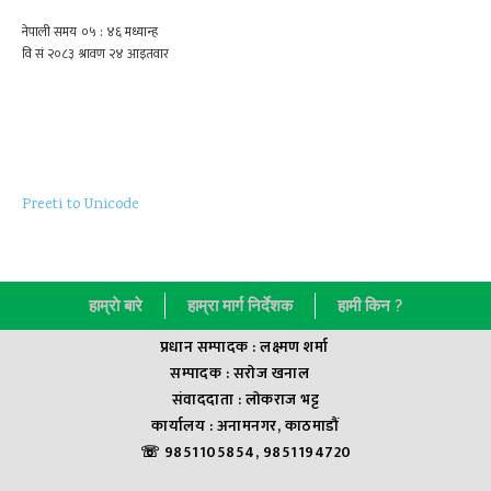
Preeti to Unicode
हाम्राे बारे
हाम्रा मार्ग निर्देशक
हामी किन ?
प्रधान सम्पादक : लक्ष्मण शर्मा
सम्पादक : सराेज खनाल
संवाददाता : लाेकराज भट्ट
कार्यालय : अनामनगर, काठमाडौं
☏ 9851105854, 9851194720