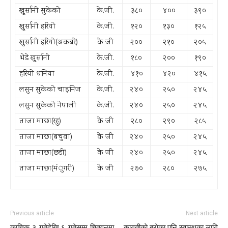
खु्र्सानी सुकेको
के.जी.
३८०
४००
३९०
खु्र्सानी हरियो
के.जी.
१२०
१३०
१२५
खुर्सानी हरियो(अकबरे)
के जी
२००
२१०
२०५
भेडे खु्र्सानी
के.जी.
१८०
२००
१९०
हरियो धनिया
के.जी.
४१०
४२०
४१५
लसुन सुकेको चाइनिज
के.जी.
२४०
२५०
२४५
लसुन सुकेको नेपाली
के.जी.
२४०
२५०
२४५
ताजा माछा(रहु)
के जी
२८०
२९०
२८५
ताजा माछा(बचुवा)
के जी
२४०
२५०
२४५
ताजा माछा(छडी)
के जी
२४०
२५०
२४५
ताजा माछा(म‌ंुगरी)
के जी
२७०
२८०
२७५
Previous article
Next article
कात्तिक ३ गतेदेखि ६ गतेसम्म चितवनमा
कागतीकाे ब्राेका पनि स्वास्थका लागि