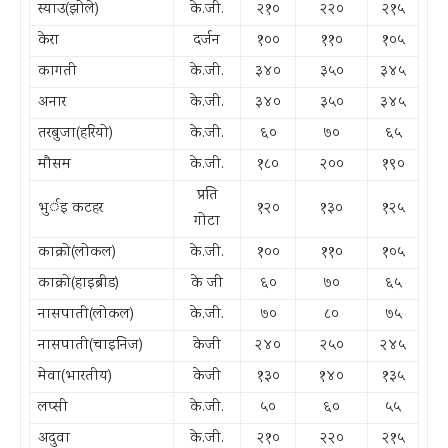
स्याउ(झोले)
के.जी.
२१०
२२०
२१५
केरा
दर्जन
१००
११०
१०५
कागती
के.जी.
३४०
३५०
३४५
अनार
के.जी.
३४०
३५०
३४५
तरबुजा(हरियो)
के.जी.
६०
७०
६५
मौसम
के.जी.
१८०
२००
१९०
प्रति
भुर्इ कटहर
१२०
१३०
१२५
गोटा
काक्रो(लोकल)
के.जी.
१००
११०
१०५
काक्रो(हाइब्रीड)
के जी
६०
७०
६५
नासपाती(लोकल)
के.जी.
७०
८०
७५
नासपाती(चाइनिज)
केजी
२४०
२५०
२४५
मेवा(भारतीय)
केजी
१३०
१४०
१३५
लप्सी
के.जी.
५०
६०
५५
अदुवा
के.जी.
२१०
२२०
२१५