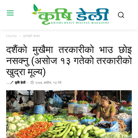
Home
आजको बजार
दशैंकाे मुखैमा तरकारीकाे भाउ छाेइ
नसक्नु (असाेज १३ गतेकाे तरकारीकाे
खुद्रा मूल्य)
𓂃🖊
कृषि डेली
-
२०७६ अशोज, १३ गते