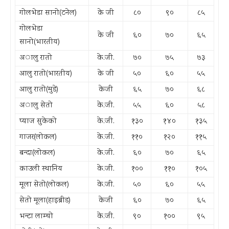
गोलभेडा सानो(टनेल)
के जी
८०
९०
८५
गोलभेडा
के जी
६०
७०
६५
सानो(भारतीय)
अालु रातो
के.जी.
७०
७५
७३
आलु रातो(भारतीय)
के जी
५०
६०
५५
आलु रातो(मुडे)
केजी
६५
७०
६८
अालु सेतो
के.जी.
५५
६०
५८
प्याज सुकेको
के.जी.
१३०
१४०
१३५
गाजर(लोकल)
के.जी.
११०
१२०
११५
बन्दा(लोकल)
के.जी.
६०
७०
६५
काउली स्थानिय
के.जी.
१००
११०
१०५
मूला सेतो(लोकल)
के.जी.
५०
६०
५५
सेतो मूला(हाइब्रीड)
केजी
६०
७०
६५
भन्टा लाम्चो
के.जी.
९०
१००
९५