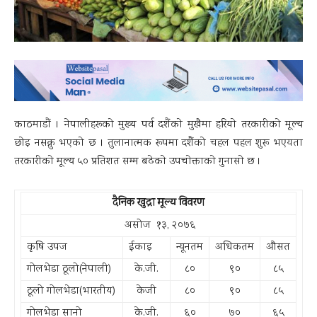
काठमाडाैं । नेपालीहरूकाे मुख्य पर्व दशैंकाे मुखैमा हरियाे तरकारीकाे मूल्य
छाेइ नसक्नु भएकाे छ । तुलानात्मक रूपमा दशैंकाे चहल पहल शुरू भएयता
तरकारीकाे मूल्य ५० प्रतिशत सम्म बढेकाे उपचाेक्ताकाे गुनासाे छ ।
दैनिक खुद्रा मूल्य विवरण
असोज १३, २०७६
कृषि उपज
ईकाइ
न्यूनतम
अधिकतम
औसत
गोलभेडा ठूलो(नेपाली)
के.जी.
८०
९०
८५
ठूलो गोलभेडा(भारतीय)
केजी
८०
९०
८५
गोलभेडा सानो
के.जी.
६०
७०
६५