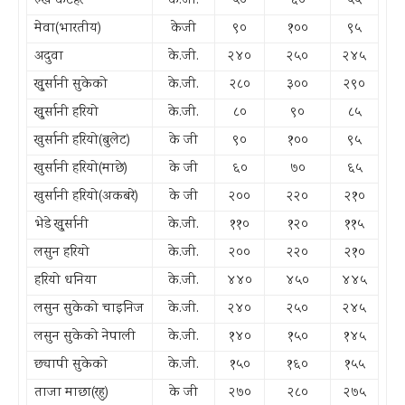
रुख कटहर
के.जी.
५०
६०
५५
मेवा(भारतीय)
केजी
९०
१००
९५
अदुवा
के.जी.
२४०
२५०
२४५
खु्र्सानी सुकेको
के.जी.
२८०
३००
२९०
खु्र्सानी हरियो
के.जी.
८०
९०
८५
खुर्सानी हरियो(बुलेट)
के जी
९०
१००
९५
खुर्सानी हरियो(माछे)
के जी
६०
७०
६५
खुर्सानी हरियो(अकबरे)
के जी
२००
२२०
२१०
भेडे खु्र्सानी
के.जी.
११०
१२०
११५
लसुन हरियो
के.जी.
२००
२२०
२१०
हरियो धनिया
के.जी.
४४०
४५०
४४५
लसुन सुकेको चाइनिज
के.जी.
२४०
२५०
२४५
लसुन सुकेको नेपाली
के.जी.
१४०
१५०
१४५
छ्यापी सुकेको
के.जी.
१५०
१६०
१५५
ताजा माछा(रहु)
के जी
२७०
२८०
२७५