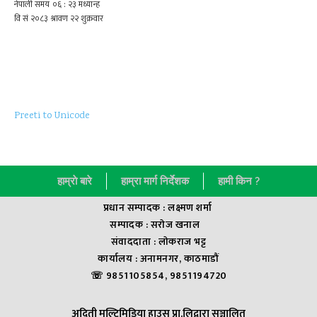
Preeti to Unicode
हाम्राे बारे
हाम्रा मार्ग निर्देशक
हामी किन ?
प्रधान सम्पादक : लक्ष्मण शर्मा
सम्पादक : सराेज खनाल
संवाददाता : लाेकराज भट्ट
कार्यालय : अनामनगर, काठमाडौं
☏ 9851105854, 9851194720
अदिती मल्टिमिडिया हाउस प्रा.लिद्वारा सञ्चालित