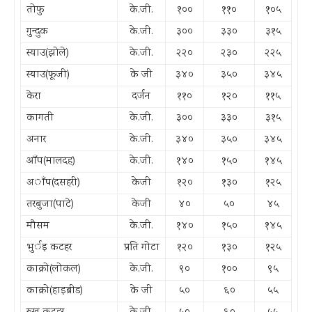
तोफु
के.जी.
१००
११०
१०५
गुन्दुक
के.जी.
३००
३३०
३१५
स्याउ(झोले)
के.जी.
२२०
२३०
२२५
स्याउ(फूजी)
के जी
३४०
३५०
३४५
केरा
दर्जन
११०
१२०
११५
कागती
के.जी.
३००
३३०
३१५
अनार
के.जी.
३४०
३५०
३४५
आँप(मालदह)
के.जी.
१४०
१५०
१४५
अाँप(दसहरी)
केजी
१२०
१३०
१२५
तरबुजा(पाटे)
केजी
४०
५०
४५
मौसम
के.जी.
१४०
१५०
१४५
भुर्इ कटहर
प्रति गोटा
१२०
१३०
१२५
काक्रो(लोकल)
के.जी.
९०
१००
९५
काक्रो(हाइब्रीड)
के जी
५०
६०
५५