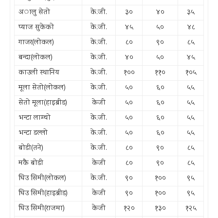
अालु सेतो
के.जी.
३०
४०
३५
प्याज सुकेको
के.जी.
४५
५०
४८
गाजर(लोकल)
के.जी.
८०
९०
८५
बन्दा(लोकल)
के.जी.
४०
५०
४५
काउली स्थानिय
के.जी.
१००
११०
१०५
मूला सेतो(लोकल)
के.जी.
५०
६०
५५
सेतो मूला(हाइब्रीड)
केजी
५०
६०
५५
भन्टा लाम्चो
के.जी.
५०
६०
५५
भन्टा डल्लो
के.जी.
५०
६०
५५
बोडी(तने)
के.जी.
८०
९०
८५
मकै बोडी
केजी
८०
९०
८५
घिउ सिमी(लोकल)
के.जी.
९०
१००
९५
घिउ सिमी(हाइब्रीड)
केजी
९०
१००
९५
घिउ सिमी(राजमा)
केजी
१२०
१३०
१२५