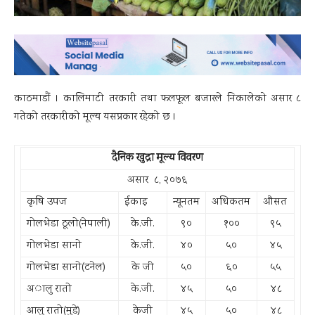
काठमाडाैं । कालिमाटी तरकारी तथा फलफूल बजारले निकालेकाे असार ८
गतेकाे तरकारीकाे मूल्य यसप्रकार रहेकाे छ ।
दैनिक खुद्रा मूल्य विवरण
असार ८, २०७६
कृषि उपज
ईकाइ
न्यूनतम
अधिकतम
औसत
गोलभेडा ठूलो(नेपाली)
के.जी.
९०
१००
९५
गोलभेडा सानो
के.जी.
४०
५०
४५
गोलभेडा सानो(टनेल)
के जी
५०
६०
५५
अालु रातो
के.जी.
४५
५०
४८
आलु रातो(मुडे)
केजी
४५
५०
४८