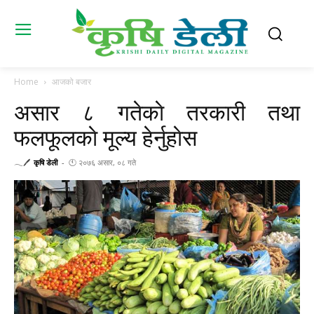
Home
आजको बजार
असार ८ गतेकाे तरकारी तथा
फलफूलकाे मूल्य हेर्नुहाेस
𓂃🖊
कृषि डेली
-
🕚 २०७६ असार, ०८ गते