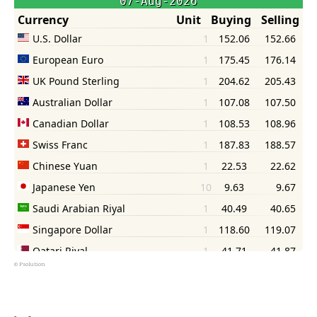
©
Psolution