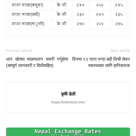
ताजा माछा(बचुवा)
के जी
२४०
२५०
२४५
ताजा माछा(छडी)
के जी
२३०
२४०
२३५
ताजा माछा(म‌ंुगरी)
के जी
२७०
२८०
२७५
Previous article
Next article
धान खेतमा माछापालन यसरी गर्नुहाेस
दिनमा १२ दाना भन्दा बढी लिची सेवन
(सम्पूर्ण जानकारी र विधीसहित)
स्वास्थ्यका लागि हानिकारक
कृषि डेली
https://krishidaily.com/