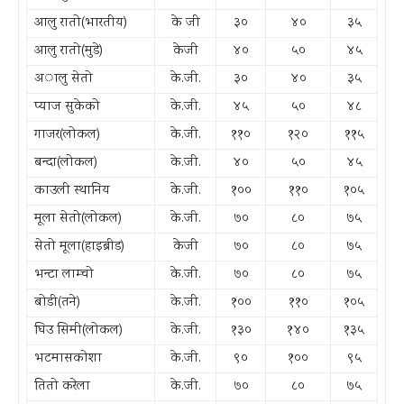
आलु रातो(भारतीय)
के जी
३०
४०
३५
आलु रातो(मुडे)
केजी
४०
५०
४५
अालु सेतो
के.जी.
३०
४०
३५
प्याज सुकेको
के.जी.
४५
५०
४८
गाजर(लोकल)
के.जी.
११०
१२०
११५
बन्दा(लोकल)
के.जी.
४०
५०
४५
काउली स्थानिय
के.जी.
१००
११०
१०५
मूला सेतो(लोकल)
के.जी.
७०
८०
७५
सेतो मूला(हाइब्रीड)
केजी
७०
८०
७५
भन्टा लाम्चो
के.जी.
७०
८०
७५
बोडी(तने)
के.जी.
१००
११०
१०५
घिउ सिमी(लोकल)
के.जी.
१३०
१४०
१३५
भटमासकोशा
के.जी.
९०
१००
९५
तितो करेला
के.जी.
७०
८०
७५