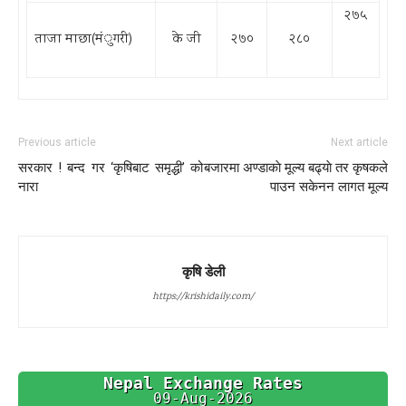
२७५
ताजा माछा(म‌ंुगरी)
के जी
२७०
२८०
Previous article
Next article
सरकार ! बन्द गर ‘कृषिबाट समृद्धी’ को
बजारमा अण्डाकाे मूल्य बढ्याे तर कृषकले
नारा
पाउन सकेनन लागत मूल्य
कृषि डेली
https://krishidaily.com/