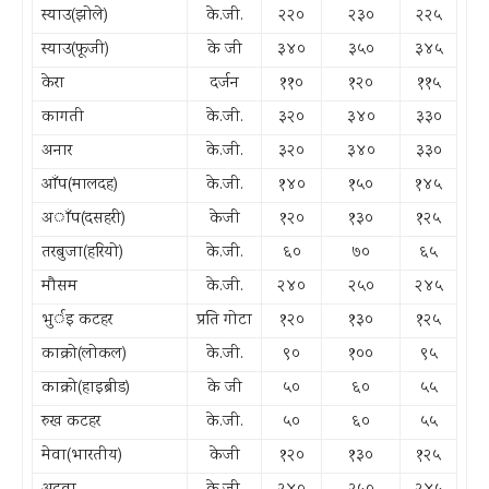
स्याउ(झोले)
के.जी.
२२०
२३०
२२५
स्याउ(फूजी)
के जी
३४०
३५०
३४५
केरा
दर्जन
११०
१२०
११५
कागती
के.जी.
३२०
३४०
३३०
अनार
के.जी.
३२०
३४०
३३०
आँप(मालदह)
के.जी.
१४०
१५०
१४५
अाँप(दसहरी)
केजी
१२०
१३०
१२५
तरबुजा(हरियो)
के.जी.
६०
७०
६५
मौसम
के.जी.
२४०
२५०
२४५
भुर्इ कटहर
प्रति गोटा
१२०
१३०
१२५
काक्रो(लोकल)
के.जी.
९०
१००
९५
काक्रो(हाइब्रीड)
के जी
५०
६०
५५
रुख कटहर
के.जी.
५०
६०
५५
मेवा(भारतीय)
केजी
१२०
१३०
१२५