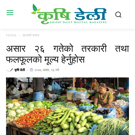
Home
आजको बजार
असार २६ गतेकाे तरकारी तथा
फलफूलकाे मूल्य हेर्नुहाेस
𓂃🖊
कृषि डेली
-
२०७६ असार, २६ गते