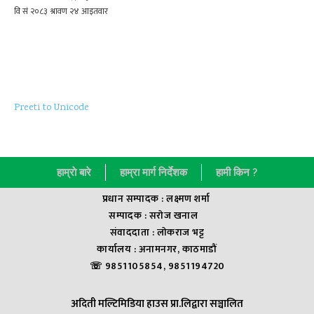
Preeti to Unicode
हाम्राे बारे
हाम्रा मार्ग निर्देशक
हामी किन ?
प्रधान सम्पादक : लक्ष्मण शर्मा
सम्पादक : सराेज खनाल
संवाददाता : लाेकराज भट्ट
कार्यालय : अनामनगर, काठमाडौं
☏ 9851105854, 9851194720
अदिती मल्टिमिडिया हाउस प्रा.लिद्वारा सञ्चालित