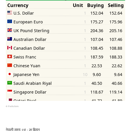
©
Psolution