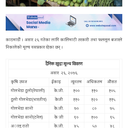
काठमाडाैं । असार २६ गतेका लागि कालिमाटी तरकारी तथा फललूल बजारले
निकालेकाे मूल्य यसप्रकार रहेका छन् ।
दैनिक खुद्रा मूल्य विवरण
असार २६, २०७६
कृषि उपज
ईकाइ
न्यूनतम
अधिकतम
औसत
गोलभेडा ठूलो(नेपाली)
के.जी.
१००
११०
१०५
ठूलो गोलभेडा(भारतीय)
केजी
११०
१२०
११५
गोलभेडा सानो
के.जी.
७०
८०
७५
गोलभेडा सानो(टनेल)
के जी
९०
१००
९५
अालु रातो
के.जी.
४५
५०
४८