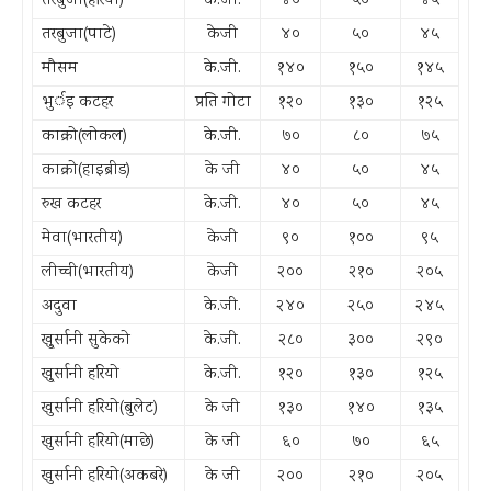
तरबुजा(हरियो)
के.जी.
४०
५०
४५
तरबुजा(पाटे)
केजी
४०
५०
४५
मौसम
के.जी.
१४०
१५०
१४५
भुर्इ कटहर
प्रति गोटा
१२०
१३०
१२५
काक्रो(लोकल)
के.जी.
७०
८०
७५
काक्रो(हाइब्रीड)
के जी
४०
५०
४५
रुख कटहर
के.जी.
४०
५०
४५
मेवा(भारतीय)
केजी
९०
१००
९५
लीच्ची(भारतीय)
केजी
२००
२१०
२०५
अदुवा
के.जी.
२४०
२५०
२४५
खु्र्सानी सुकेको
के.जी.
२८०
३००
२९०
खु्र्सानी हरियो
के.जी.
१२०
१३०
१२५
खुर्सानी हरियो(बुलेट)
के जी
१३०
१४०
१३५
खुर्सानी हरियो(माछे)
के जी
६०
७०
६५
खुर्सानी हरियो(अकबरे)
के जी
२००
२१०
२०५