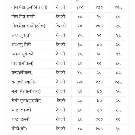
गोलभेडा ठूलो(नेपाली)
के.जी.
१२०
१३०
१२५
गोलभेडा सानो
के.जी.
८०
९०
८५
गोलभेडा सानो(टनेल)
के जी
९०
१००
९५
अालु रातो
के.जी.
४५
५०
४८
अालु सेतो
के.जी.
३०
४०
३५
प्याज सुकेको
के.जी.
४५
५०
४८
गाजर(लोकल)
के.जी.
८०
९०
८५
बन्दा(लोकल)
के.जी.
४०
५०
४५
काउली स्थानिय
के.जी.
१२०
१३०
१२५
मूला सेतो(लोकल)
के.जी.
५०
६०
५५
सेतो मूला(हाइब्रीड)
केजी
५०
६०
५५
भन्टा लाम्चो
के.जी.
६०
७०
६५
भन्टा डल्लो
के.जी.
८०
१००
९०
बोडी(तने)
के.जी.
८०
१००
९०