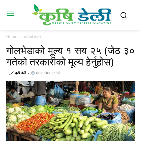
Home
आजको बजार
गोलभेडाको मूल्य १ सय २५ (जेठ ३०
गतेको तरकारीको मूल्य हेर्नुहोस)
𓂃🖊
कृषि डेली
-
२०७६ जेष्ठ, ३० गते