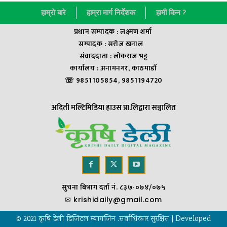
हाम्राे बारे
हाम्रा मार्ग निर्देशक
हामी किन ?
प्रधान सम्पादक : लक्ष्मण शर्मा
सम्पादक : सराेज खनाल
संवाददाता : लाेकराज भट्ट
कार्यालय : अनामनगर, काठमाडौं
☏ 9851105854, 9851194720
अदिती मल्टिमिडिया हाउस प्रा.लिद्वारा सञ्चालित
सुचना बिभाग दर्ता नं. ८३७-०७४/०७५
✉
krishidaily@gmail.com
© 2021 कृषि डेली डिजिटल म्यागजिन .सर्वाधिकार सुरक्षित | Developed