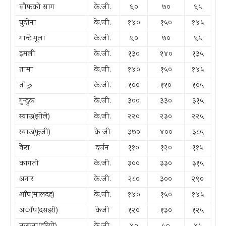
सौफको साग
के.जी.
६०
७०
६५
पुदीना
के.जी.
१४०
१५०
१४५
गान्टे मूला
के.जी.
६०
७०
६५
इमली
के.जी.
१३०
१४०
१३५
तामा
के.जी.
१४०
१५०
१४५
तोफु
के.जी.
१००
११०
१०५
गुन्दुक
के.जी.
३००
३३०
३१५
स्याउ(झोले)
के.जी.
२२०
२३०
२२५
स्याउ(फूजी)
के जी
३७०
४००
३८५
केरा
दर्जन
११०
१२०
११५
कागती
के.जी.
३००
३३०
३१५
अनार
के.जी.
२८०
३००
२९०
आँप(मालदह)
के.जी.
१४०
१५०
१४५
अाँप(दसहरी)
केजी
१२०
१३०
१२५