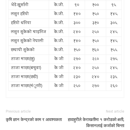
भेडे खु्र्सानी
के.जी.
९०
१००
९५
लसुन हरियो
के.जी.
१४०
१५०
१४५
हरियो धनिया
के.जी.
३००
३१०
३०५
लसुन सुकेको चाइनिज
के.जी.
२४०
२५०
२४५
लसुन सुकेको नेपाली
के.जी.
१४०
१५०
१४५
छ्यापी सुकेको
के.जी.
१५०
१६०
१५५
ताजा माछा(रहु)
के जी
२७०
२८०
२७५
ताजा माछा(बचुवा)
के जी
२४०
२५०
२४५
ताजा माछा(छडी)
के जी
२३०
२४०
२३५
ताजा माछा(म‌ंुगरी)
के जी
२५०
२७०
२६०
Previous article
Next article
कृषि ज्ञान केन्द्रको काम र आवश्यकता
हावाहुरीले केराखतीमा १ करोडको क्षती,
किसानलाई कर्जाको चिन्ता